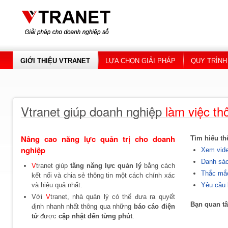
Skip to main content
GIỚI THIỆU VTRANET
LỰA CHỌN GIẢI PHÁP
QUY TRÌNH
Vtranet giúp doanh nghiệp
làm việc th
Nâng cao năng lực quản trị cho doanh
Tìm hiểu t
nghiệp
Xem vid
Danh sá
V
tranet giúp
tăng năng lực quản lý
bằng cách
Thắc mắ
kết nối và chia sẻ thông tin một cách chính xác
Yêu cầu 
và hiệu quả nhất.
Với
V
tranet, nhà quản lý có thể đưa ra quyết
Bạn quan t
định nhanh nhất thông qua những
báo cáo điện
tử
được
cập nhật đến từng phút
.