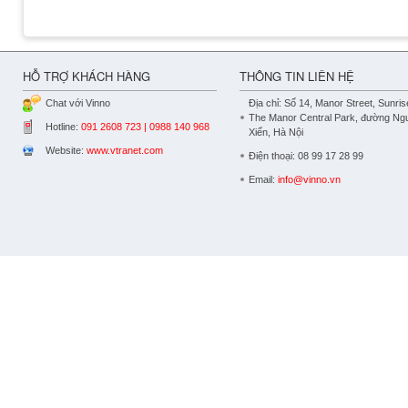
HỖ TRỢ KHÁCH HÀNG
THÔNG TIN LIÊN HỆ
Chat với Vinno
Địa chỉ: Số 14, Manor Street, Sunris
The Manor Central Park, đường Ng
Hotline:
091 2608 723 | 0988 140 968
Xiển, Hà Nội
Website:
www.vtranet.com
Điện thoại: 08 99 17 28 99
Email:
info@vinno.vn